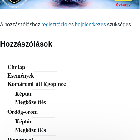
A hozzászóláshoz
regisztráció
és
bejelentkezés
szükséges
Hozzászólások
Címlap
Fő
Események
navigáció
Komáromi úti légópince
Képtár
Megközelítés
Ördög-orom
Képtár
Megközelítés
Denevér út