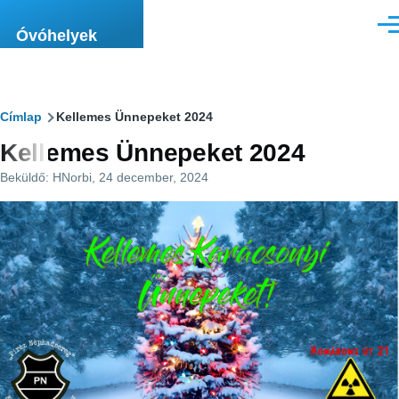
Ugrás a tartalomra
Men
Óvóhelyek
Morzsa
Címlap
Kellemes Ünnepeket 2024
Kellemes Ünnepeket 2024
Beküldő:
HNorbi
, 24 december, 2024