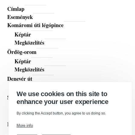
Címlap
Fő
Események
navigáció
Komáromi úti légópince
Képtár
Megközelítés
Ördög-orom
Képtár
Megközelítés
Denevér út
Megközelítés
We use cookies on this site to
Sörház utca
enhance your user experience
Képtár
Megközelítés
By clicking the Accept button, you agree to us doing so.
Elérhetőségek
More info
RSS hírcsatorna