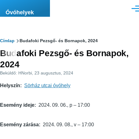
Ugrás a tartalomra
Men
Óvóhelyek
Morzsa
Címlap
Budafoki Pezsgő- és Bornapok, 2024
Budafoki Pezsgő- és Bornapok,
2024
Beküldő:
HNorbi
, 23 augusztus, 2024
Helyszín
Sörház utcai óvóhely
Esemény ideje
2024. 09. 06., p – 17:00
Esemény zárása
2024. 09. 08., v – 17:00