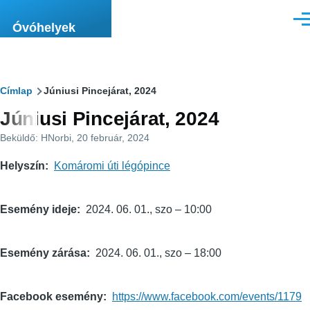
Ugrás a tartalomra
Men
Óvóhelyek
Morzsa
Címlap
Júniusi Pincejárat, 2024
Júniusi Pincejárat, 2024
Beküldő:
HNorbi
, 20 február, 2024
Helyszín
Komáromi úti légópince
Esemény ideje
2024. 06. 01., szo – 10:00
Esemény zárása
2024. 06. 01., szo – 18:00
Facebook esemény
https://www.facebook.com/events/1179