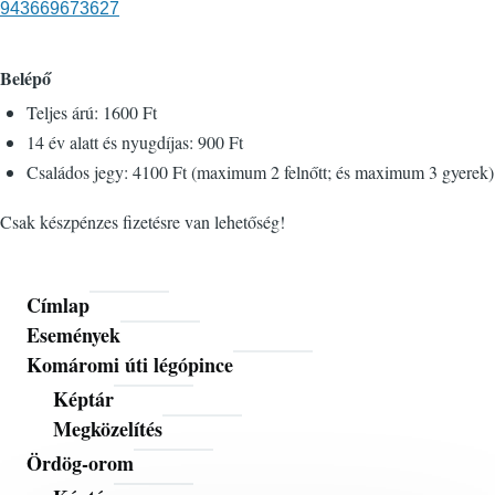
943669673627
Belépő
Teljes árú: 1600 Ft
14 év alatt és nyugdíjas: 900 Ft
Családos jegy: 4100 Ft (maximum 2 felnőtt; és maximum 3 gyerek)
Csak készpénzes fizetésre van lehetőség!
Címlap
Fő
Események
navigáció
Komáromi úti légópince
Képtár
Megközelítés
Ördög-orom