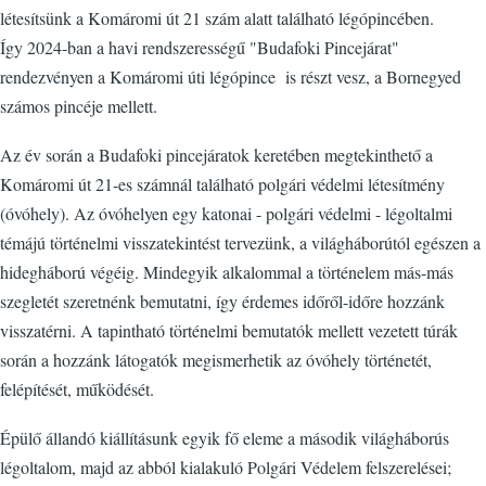
létesítsünk a Komáromi út 21 szám alatt található légópincében.
Így 2024-ban a havi rendszerességű "Budafoki Pincejárat"
rendezvényen a Komáromi úti légópince is részt vesz, a Bornegyed
számos pincéje mellett.
Az év során a Budafoki pincejáratok keretében megtekinthető a
Komáromi út 21-es számnál található polgári védelmi létesítmény
(óvóhely). Az óvóhelyen egy katonai - polgári védelmi - légoltalmi
témájú történelmi visszatekintést tervezünk, a világháborútól egészen a
hidegháború végéig. Mindegyik alkalommal a történelem más-más
szegletét szeretnénk bemutatni, így érdemes időről-időre hozzánk
visszatérni. A tapintható történelmi bemutatók mellett vezetett túrák
során a hozzánk látogatók megismerhetik az óvóhely történetét,
felépítését, működését.
Épülő állandó kiállításunk egyik fő eleme a második világháborús
légoltalom, majd az abból kialakuló Polgári Védelem felszerelései;