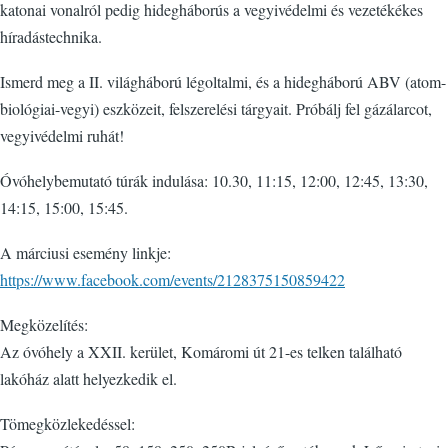
katonai vonalról pedig hidegháborús a vegyivédelmi és vezetékékes
híradástechnika.
Ismerd meg a II. világháború légoltalmi, és a hidegháború ABV (atom-
biológiai-vegyi) eszközeit, felszerelési tárgyait. Próbálj fel gázálarcot,
vegyivédelmi ruhát!
Óvóhelybemutató túrák indulása: 10.30, 11:15, 12:00, 12:45, 13:30,
14:15, 15:00, 15:45.
A márciusi esemény linkje:
https://www.facebook.com/events/2128375150859422
Megközelítés:
Az óvóhely a XXII. kerület, Komáromi út 21-es telken található
lakóház alatt helyezkedik el.
Tömegközlekedéssel: