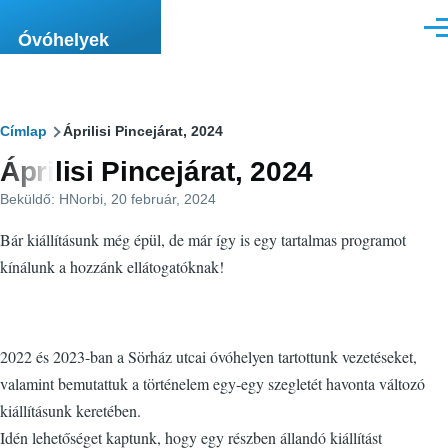
Ugrás a tartalomra
Men
Óvóhelyek
Morzsa
Címlap
Áprilisi Pincejárat, 2024
Áprilisi Pincejárat, 2024
Beküldő:
HNorbi
, 20 február, 2024
Bár kiállításunk még épül, de már így is egy tartalmas programot
kínálunk a hozzánk ellátogatóknak!
2022 és 2023-ban a Sörház utcai óvóhelyen tartottunk vezetéseket,
valamint bemutattuk a történelem egy-egy szegletét havonta változó
kiállításunk keretében.
Idén lehetőséget kaptunk, hogy egy részben állandó kiállítást