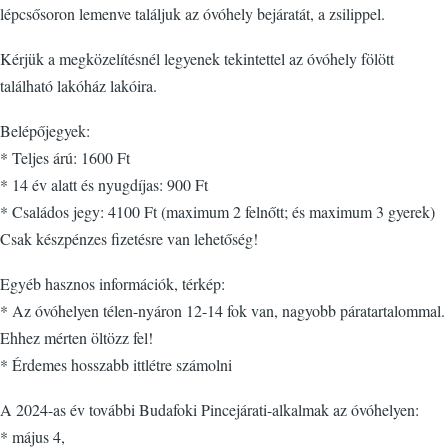
lépcsősoron lemenve találjuk az óvóhely bejáratát, a zsilippel.
Kérjük a megközelítésnél legyenek tekintettel az óvóhely fölött
található lakóház lakóira.
Belépőjegyek:
* Teljes árú: 1600 Ft
* 14 év alatt és nyugdíjas: 900 Ft
* Családos jegy: 4100 Ft (maximum 2 felnőtt; és maximum 3 gyerek)
Csak készpénzes fizetésre van lehetőség!
Egyéb hasznos információk, térkép:
* Az óvóhelyen télen-nyáron 12-14 fok van, nagyobb páratartalommal.
Ehhez mérten öltözz fel!
* Érdemes hosszabb ittlétre számolni
A 2024-as év további Budafoki Pincejárati-alkalmak az óvóhelyen:
* május 4,