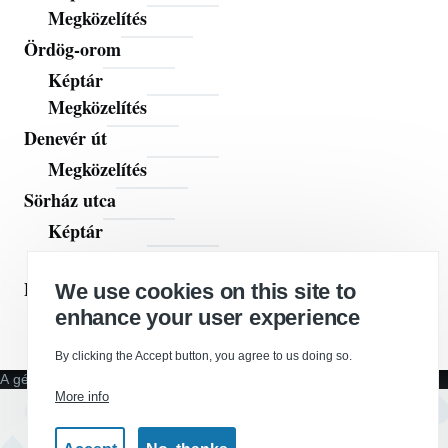
Megközelítés
Ördög-orom
Képtár
Megközelítés
Denevér út
Megközelítés
Sörház utca
Képtár
Megközelítés
Elérhetőségek
We use cookies on this site to
enhance your user experience
RSS hírcsatorna
By clicking the Accept button, you agree to us doing so.
A gépházban:
Drupal
More info