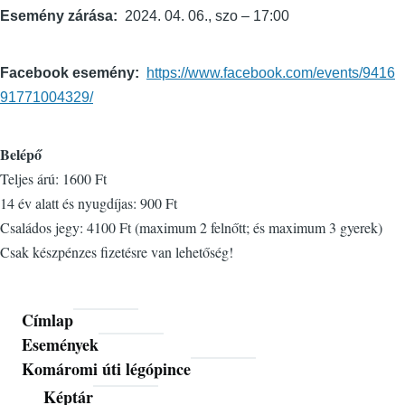
Esemény zárása
2024. 04. 06., szo – 17:00
Facebook esemény
https://www.facebook.com/events/9416
91771004329/
Belépő
Teljes árú: 1600 Ft
14 év alatt és nyugdíjas: 900 Ft
Családos jegy: 4100 Ft (maximum 2 felnőtt; és maximum 3 gyerek)
Csak készpénzes fizetésre van lehetőség!
Címlap
Fő
Események
navigáció
Komáromi úti légópince
Képtár