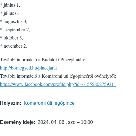
* június 1,
* július 6,
* augusztus 3,
* szeptember 7,
* október 5,
* november 2.
További információ a Budafoki Pincejáratáról:
http://bornegyed.hu/pincejarat
További információ a Komáromi úti légópincéről óvóhelyről:
https://www.facebook.com/profile.php?id=61555802759211
Helyszín
Komáromi úti légópince
Esemény ideje
2024. 04. 06., szo – 10:00