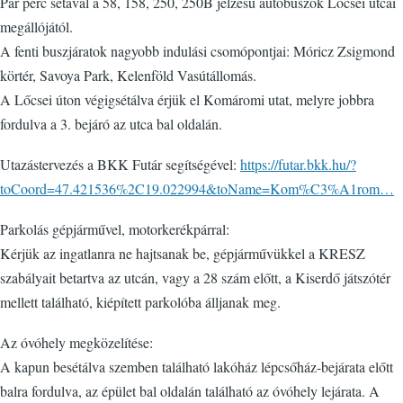
Pár perc sétával a 58, 158, 250, 250B jelzésű autóbuszok Lőcsei utcai
megállójától.
A fenti buszjáratok nagyobb indulási csomópontjai: Móricz Zsigmond
körtér, Savoya Park, Kelenföld Vasútállomás.
A Lőcsei úton végigsétálva érjük el Komáromi utat, melyre jobbra
fordulva a 3. bejáró az utca bal oldalán.
Utazástervezés a BKK Futár segítségével:
https://futar.bkk.hu/?
toCoord=47.421536%2C19.022994&toName=Kom%C3%A1rom…
Parkolás gépjárművel, motorkerékpárral:
Kérjük az ingatlanra ne hajtsanak be, gépjárművükkel a KRESZ
szabályait betartva az utcán, vagy a 28 szám előtt, a Kiserdő játszótér
mellett található, kiépített parkolóba álljanak meg.
Az óvóhely megközelítése:
A kapun besétálva szemben található lakóház lépcsőház-bejárata előtt
balra fordulva, az épület bal oldalán található az óvóhely lejárata. A